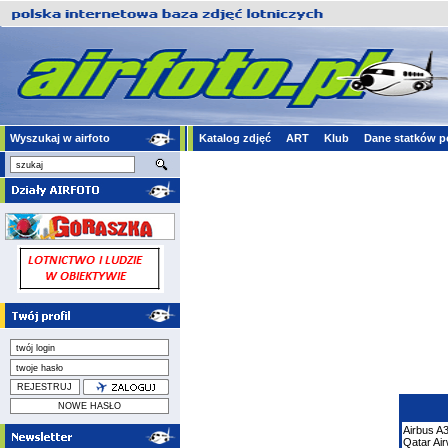
Wyszukaj w airfoto
Katalog zdjęć
ART
Klub
Dane statków p
Airbus
A
Qatar Ai