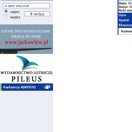
Data:
26 
Autor:
M
Ilość wy
zapisz
Opis
wypisz
Aparat
Ekspozy
Komen