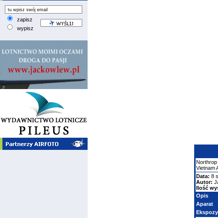
zapisz
wypisz
Northrop
Vietnam 
Data:
8 s
Autor:
J
Ilość wy
Opis
Aparat
Ekspozy