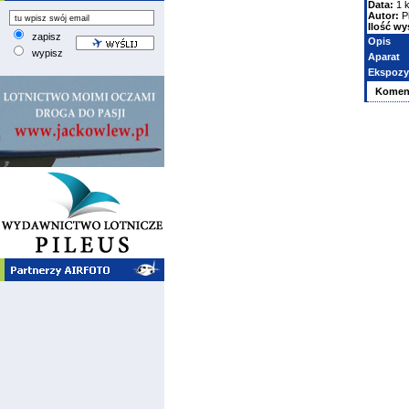
Data:
1 k
Autor:
P
Ilość wy
zapisz
Opis
wypisz
Aparat
Ekspozy
Komen