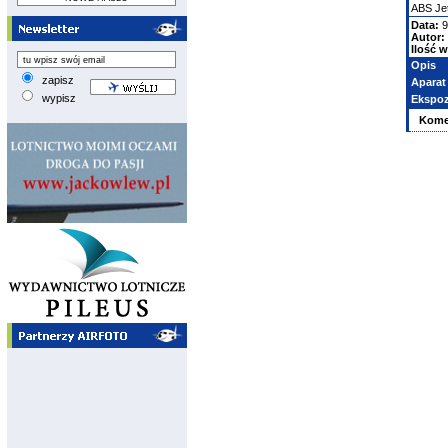
ABS Je
Data:
9
Autor:
Ilość w
Opis
zapisz
Aparat
wypisz
Ekspoz
Kome