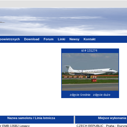
powietrznych
Download
Forum
Linki
Newsy
Kontakt
id # 131274
zdjęcie średnie
zdjęcie duże
Nazwa samolotu / Linia lotnicza
Miejsce wykonania
r
EMB-135BJ Legacy
CZECH REPUBLIC
,
Praha - Ruzyn