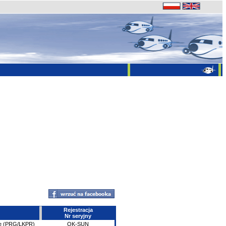
Rejestracja
Nr seryjny
e (PRG/LKPR)
OK-SUN