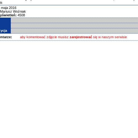
ts
 maja 2016
Mariusz Woźniak
yświetleń:
4508
ycja
ntarze:
aby komentować zdjęcie musisz
zarejestrować
się w naszym serwisie