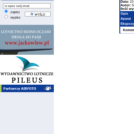
Data:
10 
Autor:
S
Ilość wy
zapisz
Opis
wypisz
Aparat
Ekspozy
Komen