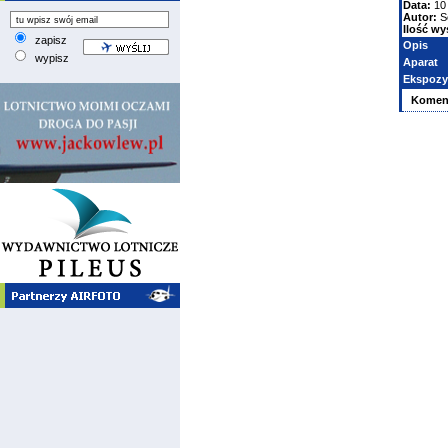
Data:
10 
Autor:
S
Ilość wy
zapisz
Opis
wypisz
Aparat
Ekspozy
Komen