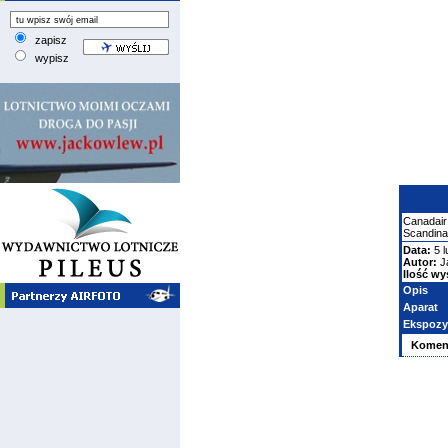
zapisz
wypisz
Canadair
Scandina
Data:
5 l
Autor:
J
Ilość wy
Opis
Aparat
Ekspozy
Komen