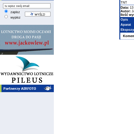
TNT
Data:
13 
Autor:
J
zapisz
Ilość wy
wypisz
Opis
Aparat
Ekspozy
Komen