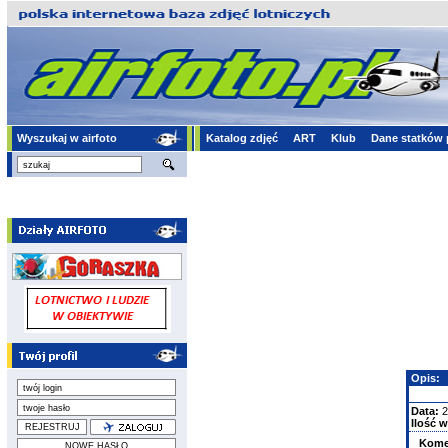
Wyszukaj w airfoto
Katalog zdjęć
ART
Klub
Dane statków 
Opis:
Data:
2
Ilość w
Kome