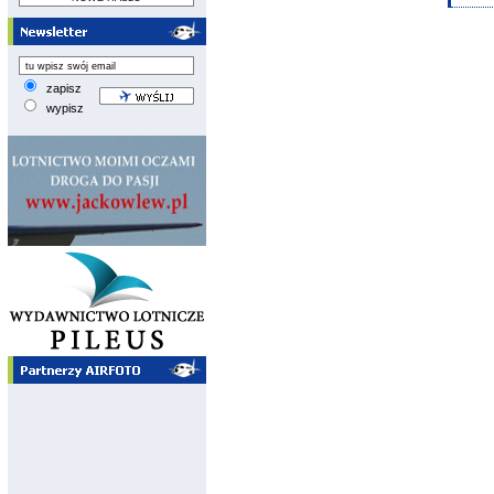
zapisz
wypisz