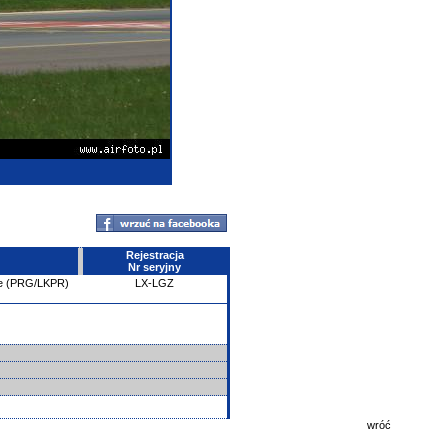
Rejestracja
Nr seryjny
e (PRG/LKPR)
LX-LGZ
wróć