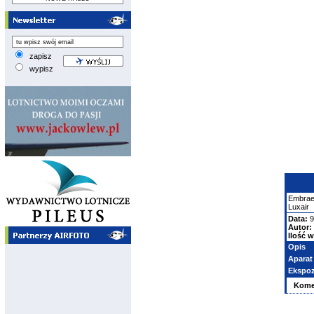
zapisz
wypisz
Embrae
Luxair
Data:
9
Autor:
Ilość w
Opis
Aparat
Ekspoz
Kome