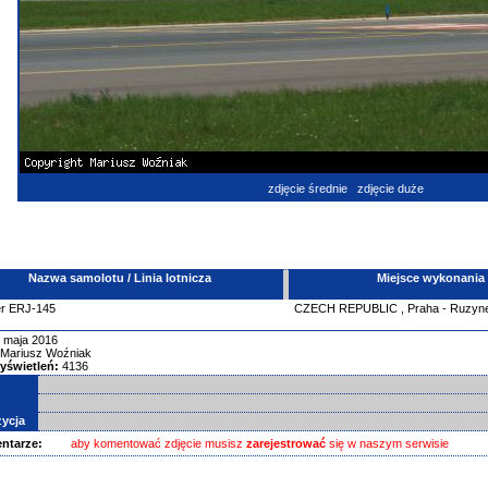
zdjęcie średnie
zdjęcie duże
Nazwa samolotu / Linia lotnicza
Miejsce wykonania
r
ERJ-145
CZECH REPUBLIC
,
Praha - Ruzyn
 maja 2016
Mariusz Woźniak
yświetleń:
4136
ycja
ntarze:
aby komentować zdjęcie musisz
zarejestrować
się w naszym serwisie