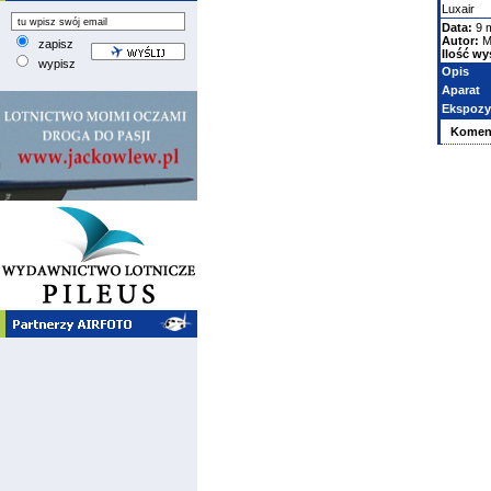
Luxair
Data:
9 
Autor:
M
zapisz
Ilość wy
wypisz
Opis
Aparat
Ekspozy
Komen