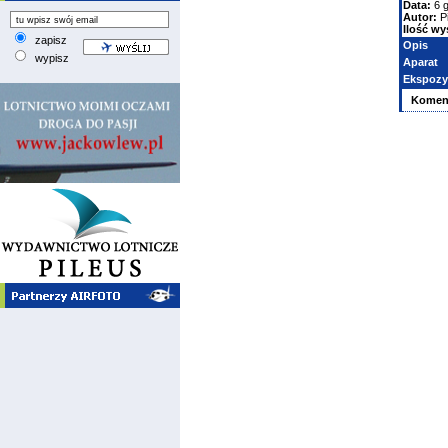
Data:
6 g
Autor:
P
Ilość wy
zapisz
Opis
wypisz
Aparat
Ekspozy
Komen