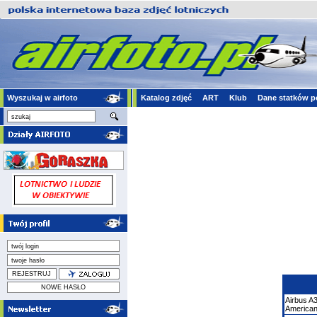
Wyszukaj w airfoto
Katalog zdjęć
ART
Klub
Dane statków p
Airbus
A
American 