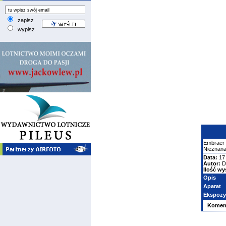
zapisz
wypisz
Embraer
Nieznana
Data:
17
Autor:
D
Ilość wy
Opis
Aparat
Ekspozy
Komen