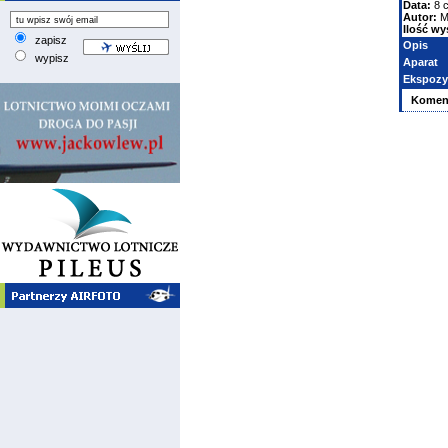
Data:
8 
Autor:
M
Ilość wy
zapisz
Opis
wypisz
Aparat
Ekspozy
Komen