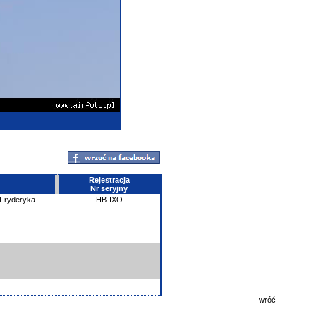
Rejestracja
Nr seryjny
 Fryderyka
HB-IXO
wróć