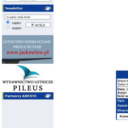
zapisz
wypisz
British
Swiss In
Data:
1
Autor:
Ilość w
Opis
Aparat
Ekspoz
Kome