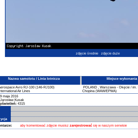
zdjęcie średnie
zdjęcie duże
Nazwa samolotu / Linia lotnicza
Miejsce wykonania
 Aerospace
Avro
RJ-100 (146-RJ100)
POLAND
,
Warszawa - Okęcie / im.
ternational Air Lines
Chopina (WAW/EPWA)
9 maja 2016
Jarosław Kusak
yświetleń:
4315
ycja
ntarze:
aby komentować zdjęcie musisz
zarejestrować
się w naszym serwisie