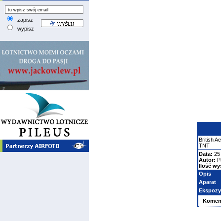
zapisz
wypisz
British 
TNT
Data:
25 
Autor:
P
Ilość wy
Opis
Aparat
Ekspozy
Komen