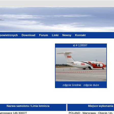
powietrznych
Download
Forum
Linki
Newsy
Kontakt
id # 128597
zdjęcie średnie
zdjęcie duże
Nazwa samolotu / Linia lotnicza
Miejsce wykonania
 Aerospace
146
300QT
POLAND
,
Warszawa - Okęcie / im.