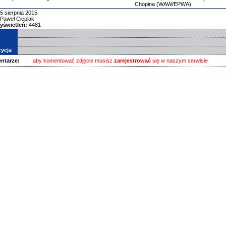
Chopina (WAW/EPWA)
5 sierpnia 2015
Paweł Cieplak
yświetleń:
4481
ycja
ntarze:
aby komentować zdjęcie musisz
zarejestrować
się w naszym serwisie