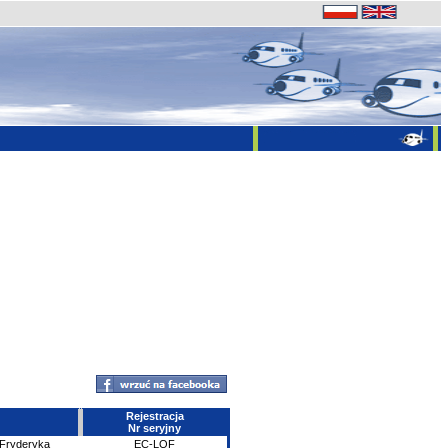
Rejestracja
Nr seryjny
 Fryderyka
EC-LOF