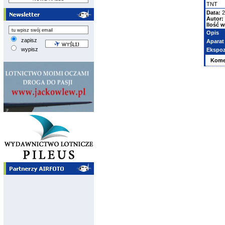
TNT
Data:
2
Autor:
Ilość w
Opis
zapisz
Aparat
wypisz
Ekspoz
Kome