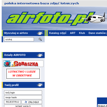
Wyszukaj w airfoto
Katalog zdjęć
ART
Klub
Dane statków 
British