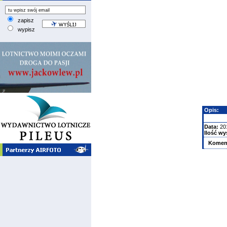
zapisz
wypisz
Opis:
Data:
20
Ilość wy
Komen