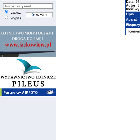
Data:
16 
Autor:
J
Ilość wy
zapisz
Opis
wypisz
Aparat
Ekspozy
Komen