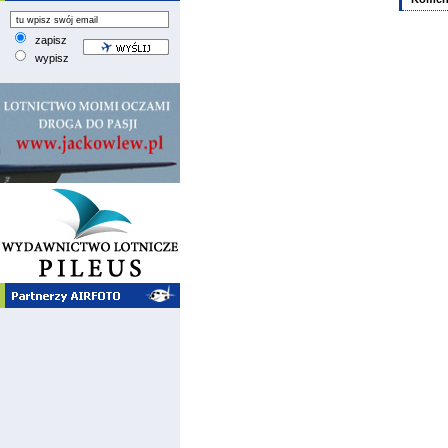
zapisz
wypisz