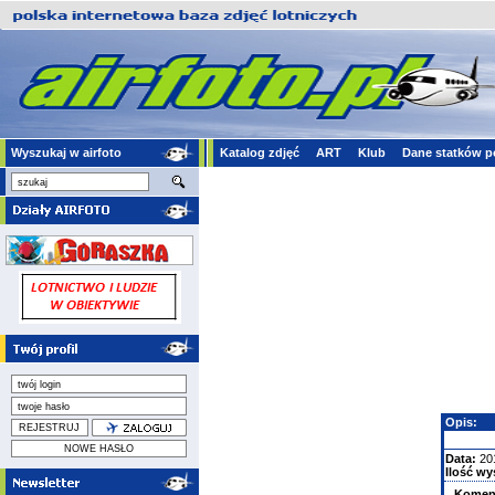
Wyszukaj w airfoto
Katalog zdjęć
ART
Klub
Dane statków p
Opis:
Data:
20
Ilość wy
Komen