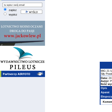
zapisz
wypisz
MiG
21
Siły Pow
Data:
24 
Autor:
P
Ilość wy
Opis
Aparat
Ekspozy
Komen