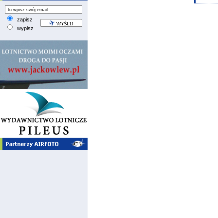
zapisz
wypisz