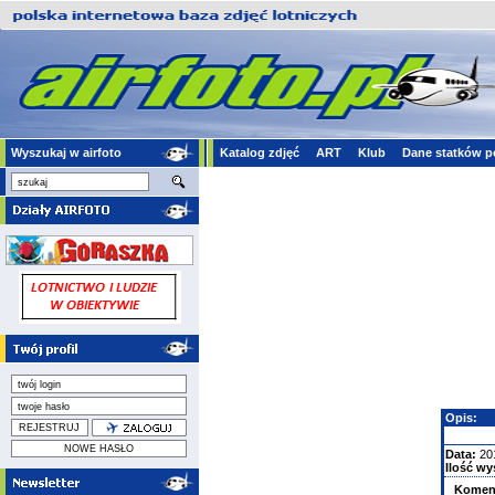
Wyszukaj w airfoto
Katalog zdjęć
ART
Klub
Dane statków p
Opis:
Data:
20
Ilość wy
Komen