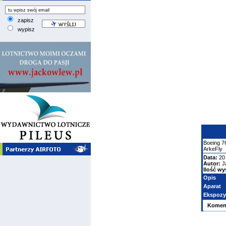
zapisz
wypisz
Boeing
7
ArkeFly
Data:
20
Autor:
J
Ilość wy
Opis
Aparat
Ekspozy
Komen