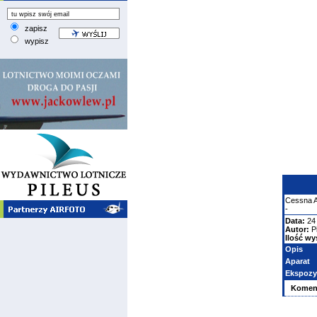
zapisz
wypisz
Cessna
-
Data:
24 
Autor:
P
Ilość wy
Opis
Aparat
Ekspozy
Komen