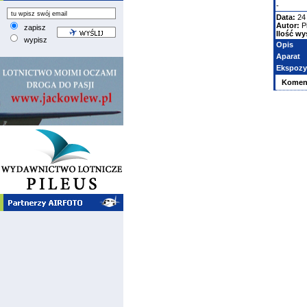
-
Data:
24 
Autor:
P
zapisz
Ilość wy
wypisz
Opis
Aparat
Ekspozy
Komen