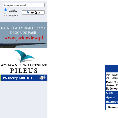
zapisz
wypisz
Aermacc
All Fursa
Data:
3 
Autor:
Z
Ilość wy
Opis
Aparat
Ekspozy
Komen