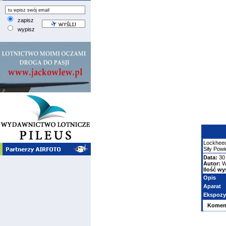
zapisz
wypisz
Lockheed
Siły Pow
Data:
30 
Autor:
W
Ilość wy
Opis
Aparat
Ekspozy
Komen