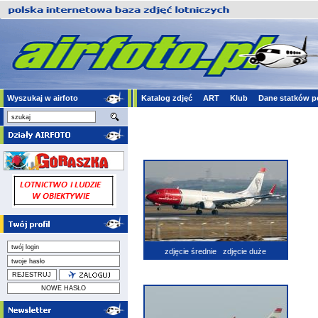
Wyszukaj w airfoto
Katalog zdjęć
ART
Klub
Dane statków p
zdjęcie średnie
zdjęcie duże