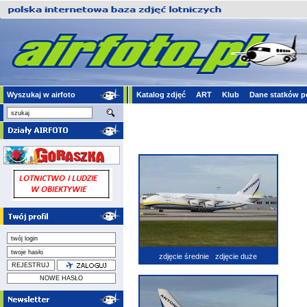
Wyszukaj w airfoto
Katalog zdjęć
ART
Klub
Dane statków p
zdjęcie średnie
zdjęcie duże