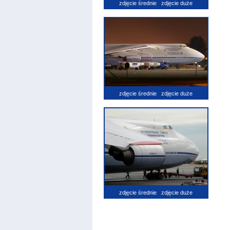
zdjęcie średnie
zdjęcie duże
zdjęcie średnie
zdjęcie duże
zdjęcie średnie
zdjęcie duże