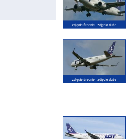
zdjęcie średnie
zdjęcie duże
zdjęcie średnie
zdjęcie duże