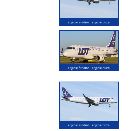
zdjęcie średnie
zdjęcie duże
zdjęcie średnie
zdjęcie duże
zdjęcie średnie
zdjęcie duże