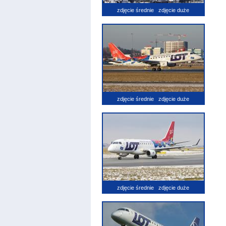
zdjęcie średnie
zdjęcie duże
zdjęcie średnie
zdjęcie duże
zdjęcie średnie
zdjęcie duże