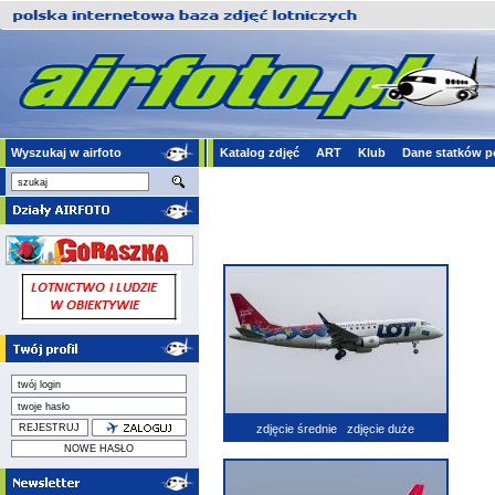
Wyszukaj w airfoto
Katalog zdjęć
ART
Klub
Dane statków p
zdjęcie średnie
zdjęcie duże