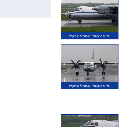
zdjęcie średnie
zdjęcie duże
zdjęcie średnie
zdjęcie duże