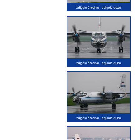
zdjęcie średnie
zdjęcie duże
zdjęcie średnie
zdjęcie duże
zdjęcie średnie
zdjęcie duże