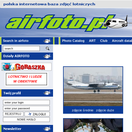
Search in airfoto
Photo Catalog
ART
Club
Aircraft dat
zdjęcie średnie
zdjęcie duże