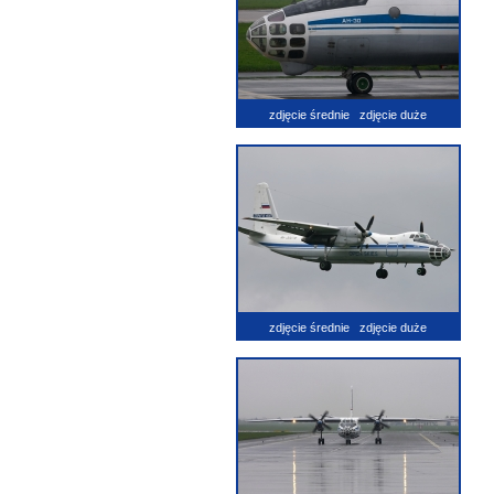
zdjęcie średnie
zdjęcie duże
zdjęcie średnie
zdjęcie duże