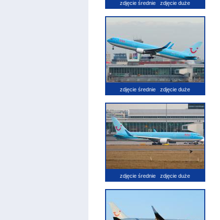
zdjęcie średnie
zdjęcie duże
zdjęcie średnie
zdjęcie duże
zdjęcie średnie
zdjęcie duże