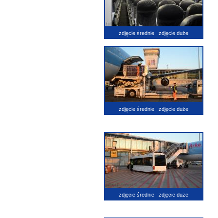
zdjęcie średnie
zdjęcie duże
zdjęcie średnie
zdjęcie duże
zdjęcie średnie
zdjęcie duże