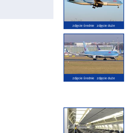
zdjęcie średnie
zdjęcie duże
zdjęcie średnie
zdjęcie duże