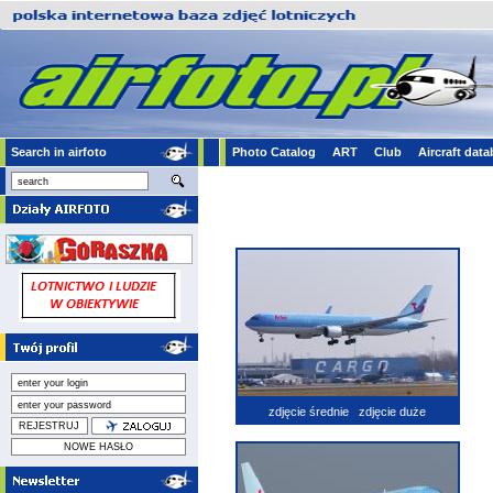
Search in airfoto
Photo Catalog
ART
Club
Aircraft dat
zdjęcie średnie
zdjęcie duże