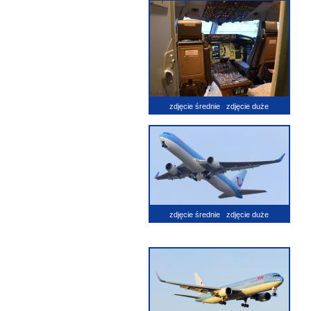
zdjęcie średnie
zdjęcie duże
zdjęcie średnie
zdjęcie duże