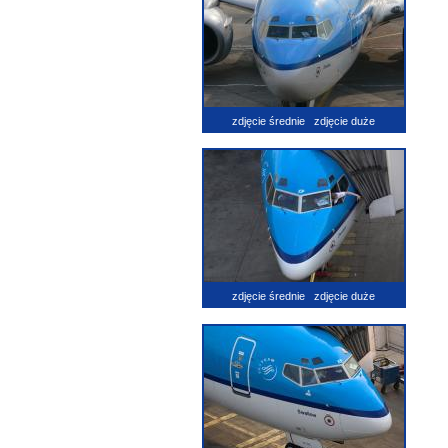
zdjęcie średnie
zdjęcie duże
zdjęcie średnie
zdjęcie duże