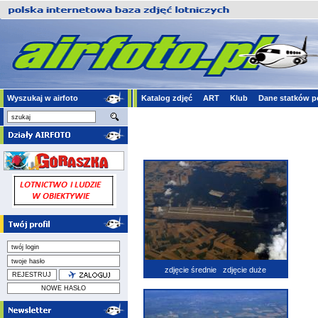
Wyszukaj w airfoto
Katalog zdjęć
ART
Klub
Dane statków p
zdjęcie średnie
zdjęcie duże