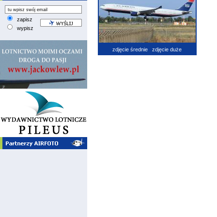
zapisz
wypisz
zdjęcie średnie
zdjęcie duże