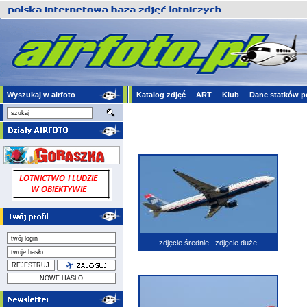
Wyszukaj w airfoto
Katalog zdjęć
ART
Klub
Dane statków p
zdjęcie średnie
zdjęcie duże