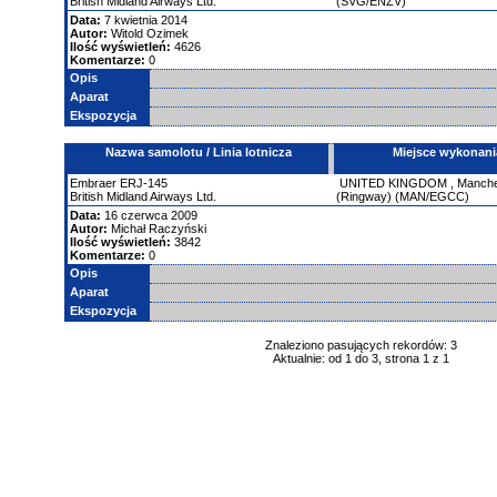
British Midland Airways Ltd.
(SVG/ENZV)
Data:
7 kwietnia 2014
Autor:
Witold Ozimek
Ilość wyświetleń:
4626
Komentarze:
0
Opis
Aparat
Ekspozycja
Nazwa samolotu / Linia lotnicza
Miejsce wykonani
Embraer
ERJ-145
UNITED KINGDOM
,
Manches
British Midland Airways Ltd.
(Ringway) (MAN/EGCC)
Data:
16 czerwca 2009
Autor:
Michał Raczyński
Ilość wyświetleń:
3842
Komentarze:
0
Opis
Aparat
Ekspozycja
Znaleziono pasujących rekordów: 3
Aktualnie: od 1 do 3, strona 1 z 1