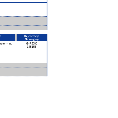
a
Rejestracja
Nr seryjny
ter - Int.
G-RJXC
145153