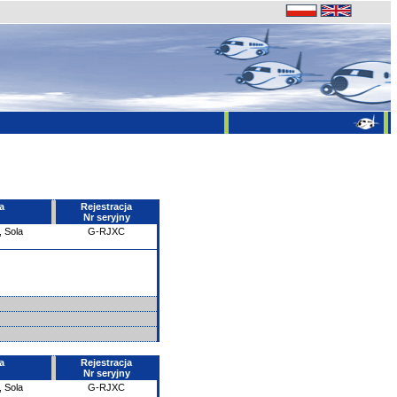
a
Rejestracja
Nr seryjny
, Sola
G-RJXC
a
Rejestracja
Nr seryjny
, Sola
G-RJXC