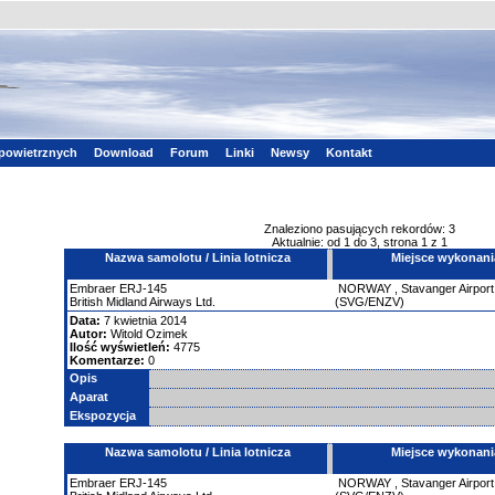
powietrznych
Download
Forum
Linki
Newsy
Kontakt
Znaleziono pasujących rekordów: 3
Aktualnie: od 1 do 3, strona 1 z 1
Nazwa samolotu / Linia lotnicza
Miejsce wykonani
Embraer
ERJ-145
NORWAY
,
Stavanger Airport
British Midland Airways Ltd.
(SVG/ENZV)
Data:
7 kwietnia 2014
Autor:
Witold Ozimek
Ilość wyświetleń:
4775
Komentarze:
0
Opis
Aparat
Ekspozycja
Nazwa samolotu / Linia lotnicza
Miejsce wykonani
Embraer
ERJ-145
NORWAY
,
Stavanger Airport