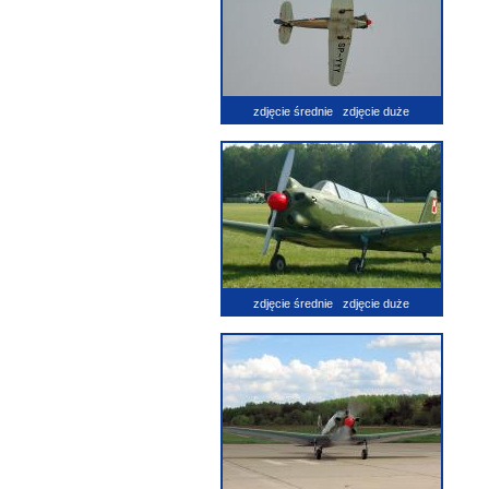
zdjęcie średnie
zdjęcie duże
zdjęcie średnie
zdjęcie duże