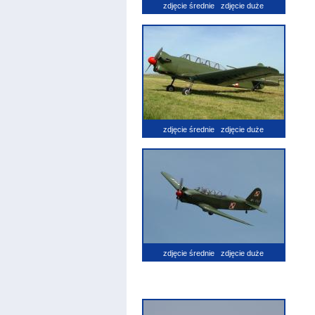
zdjęcie średnie
zdjęcie duże
zdjęcie średnie
zdjęcie duże
zdjęcie średnie
zdjęcie duże