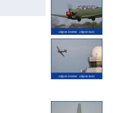
zdjęcie średnie
zdjęcie duże
zdjęcie średnie
zdjęcie duże