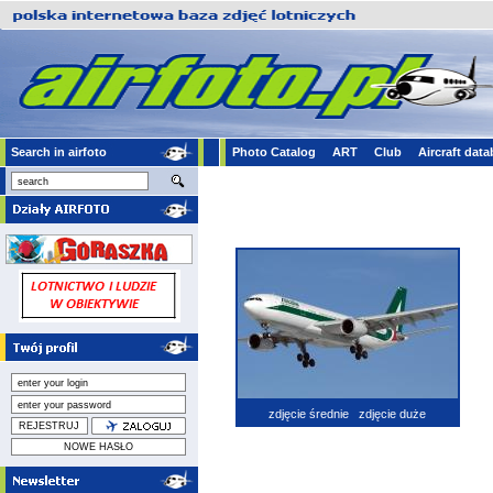
Search in airfoto
Photo Catalog
ART
Club
Aircraft dat
zdjęcie średnie
zdjęcie duże