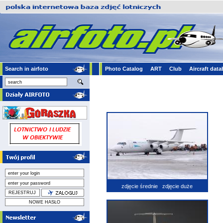
Search in airfoto
Photo Catalog
ART
Club
Aircraft dat
zdjęcie średnie
zdjęcie duże