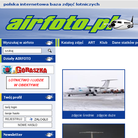
Wyszukaj w airfoto
Katalog zdjęć
ART
Klub
Dane statków p
zdjęcie średnie
zdjęcie duże