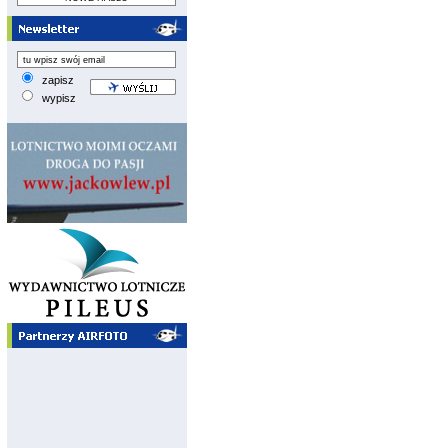
zapisz
wypisz