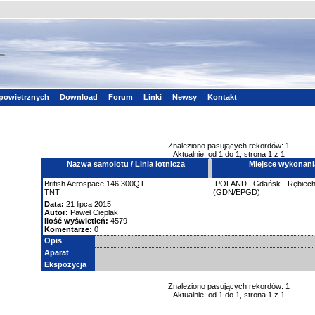
powietrznych
Download
Forum
Linki
Newsy
Kontakt
Znaleziono pasujących rekordów: 1
Aktualnie: od 1 do 1, strona 1 z 1
Nazwa samolotu / Linia lotnicza
Miejsce wykonani
British Aerospace
146
300QT
POLAND
,
Gdańsk - Rębiec
TNT
(GDN/EPGD)
Data:
21 lipca 2015
Autor:
Paweł Cieplak
Ilość wyświetleń:
4579
Komentarze:
0
Opis
Aparat
Ekspozycja
Znaleziono pasujących rekordów: 1
Aktualnie: od 1 do 1, strona 1 z 1