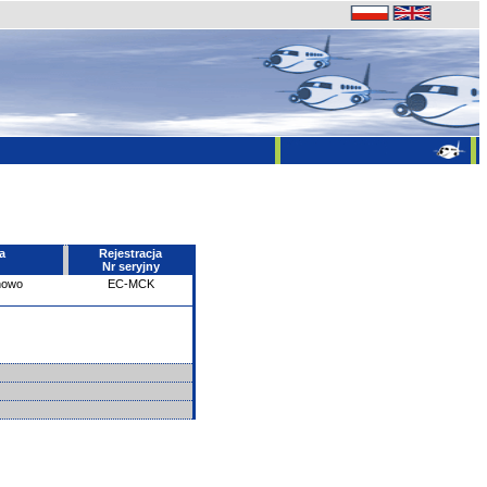
a
Rejestracja
Nr seryjny
howo
EC-MCK