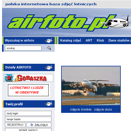
Wyszukaj w airfoto
Katalog zdjęć
ART
Klub
Dane statków 
zdjęcie średnie
zdjęcie duże