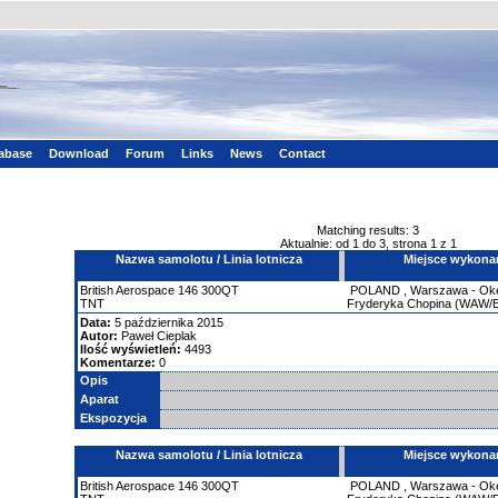
tabase
Download
Forum
Links
News
Contact
Matching results: 3
Aktualnie: od 1 do 3, strona 1 z 1
Nazwa samolotu / Linia lotnicza
Miejsce wykona
British Aerospace
146
300QT
POLAND
,
Warszawa - Okęc
TNT
Fryderyka Chopina (WAW
Data:
5 października 2015
Autor:
Paweł Cieplak
Ilość wyświetleń:
4493
Komentarze:
0
Opis
Aparat
Ekspozycja
Nazwa samolotu / Linia lotnicza
Miejsce wykona
British Aerospace
146
300QT
POLAND
,
Warszawa - Okęc