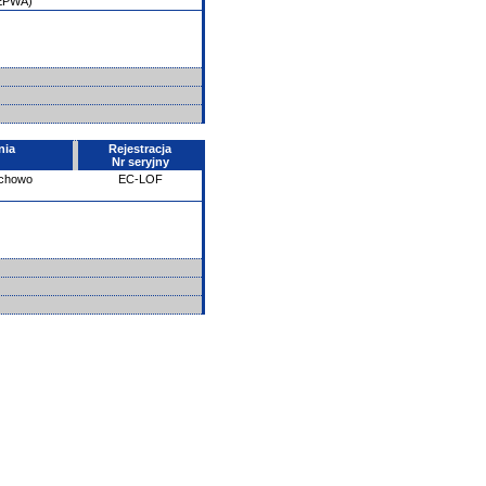
/EPWA)
nia
Rejestracja
Nr seryjny
echowo
EC-LOF