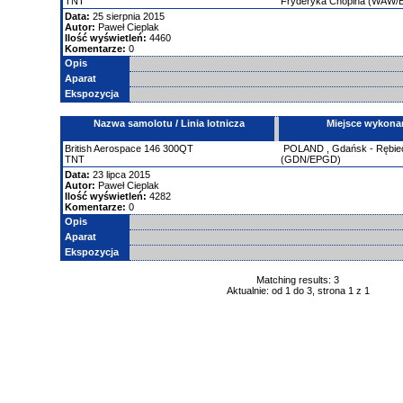
TNT
Fryderyka Chopina (WAW
Data:
25 sierpnia 2015
Autor:
Paweł Cieplak
Ilość wyświetleń:
4460
Komentarze:
0
Opis
Aparat
Ekspozycja
Nazwa samolotu / Linia lotnicza
Miejsce wykona
British Aerospace
146
300QT
POLAND
,
Gdańsk - Rębi
TNT
(GDN/EPGD)
Data:
23 lipca 2015
Autor:
Paweł Cieplak
Ilość wyświetleń:
4282
Komentarze:
0
Opis
Aparat
Ekspozycja
Matching results: 3
Aktualnie: od 1 do 3, strona 1 z 1