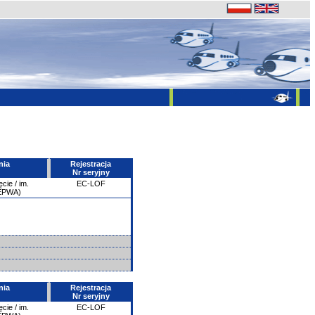
nia
Rejestracja
Nr seryjny
ie / im.
EC-LOF
/EPWA)
nia
Rejestracja
Nr seryjny
ie / im.
EC-LOF