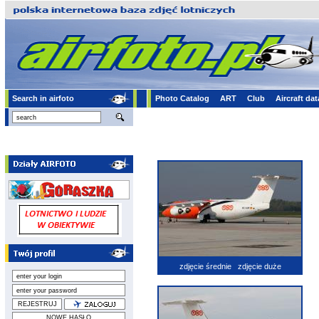
Search in airfoto
Photo Catalog
ART
Club
Aircraft da
zdjęcie średnie
zdjęcie duże