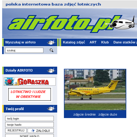
Wyszukaj w airfoto
Katalog zdjęć
ART
Klub
Dane statków 
zdjęcie średnie
zdjęcie duże