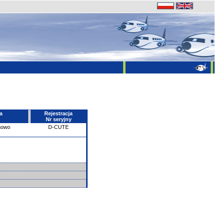
a
Rejestracja
Nr seryjny
howo
D-CUTE