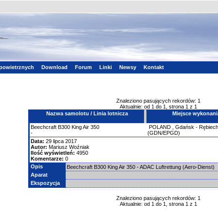
powietrznych
Download
Forum
Linki
Newsy
Kontakt
Znaleziono pasujących rekordów: 1
Aktualnie: od 1 do 1, strona 1 z 1
Nazwa samolotu / Linia lotnicza
Miejsce wykonani
Beechcraft
B300 King Air 350
POLAND
,
Gdańsk - Rębiec
-
(GDN/EPGD)
Data:
29 lipca 2017
Autor:
Mariusz Woźniak
Ilość wyświetleń:
4950
Komentarze:
0
Opis
Beechcraft B300 King Air 350 - ADAC Luftrettung (Aero-Dienst)
Aparat
Ekspozycja
Znaleziono pasujących rekordów: 1
Aktualnie: od 1 do 1, strona 1 z 1