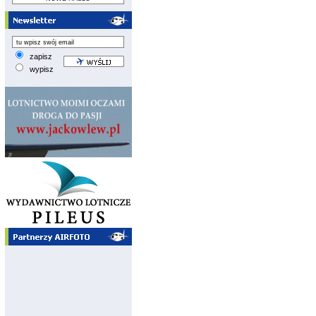
zapisz
wypisz