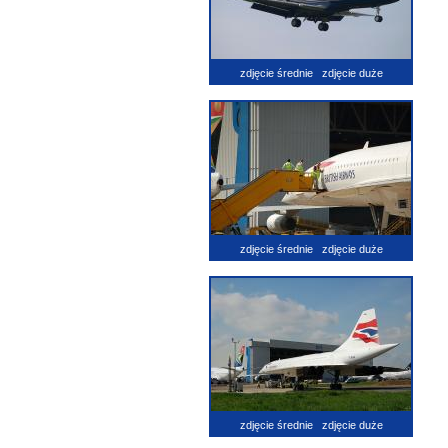
zdjęcie średnie
zdjęcie duże
zdjęcie średnie
zdjęcie duże
zdjęcie średnie
zdjęcie duże