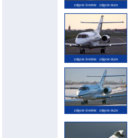
zdjęcie średnie
zdjęcie duże
zdjęcie średnie
zdjęcie duże
zdjęcie średnie
zdjęcie duże