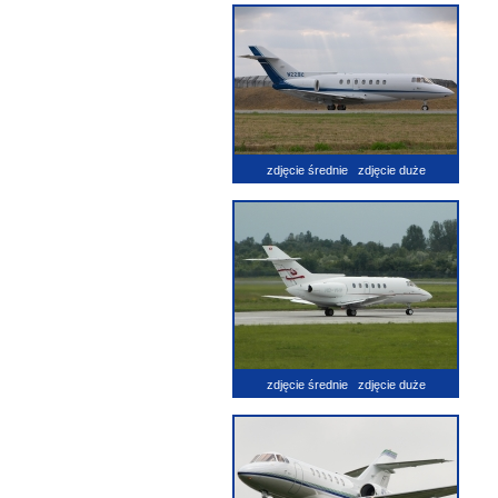
zdjęcie średnie
zdjęcie duże
zdjęcie średnie
zdjęcie duże