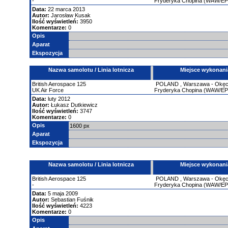
-
Fryderyka Chopina (WAW/E
Data:
22 marca 2013
Autor:
Jarosław Kusak
Ilość wyświetleń:
3950
Komentarze:
0
Opis
Aparat
Ekspozycja
Nazwa samolotu / Linia lotnicza
Miejsce wykonani
British Aerospace
125
POLAND
,
Warszawa - Okęci
UK Air Force
Fryderyka Chopina (WAW/E
Data:
luty 2012
Autor:
Łukasz Dutkiewicz
Ilość wyświetleń:
3747
Komentarze:
0
Opis
1600 px
Aparat
Ekspozycja
Nazwa samolotu / Linia lotnicza
Miejsce wykonani
British Aerospace
125
POLAND
,
Warszawa - Okęci
-
Fryderyka Chopina (WAW/E
Data:
5 maja 2009
Autor:
Sebastian Fuśnik
Ilość wyświetleń:
4223
Komentarze:
0
Opis