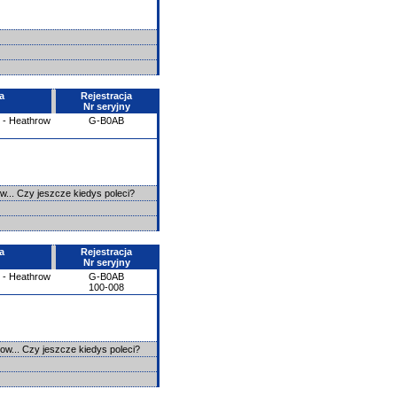
a
Rejestracja
Nr seryjny
 - Heathrow
G-B0AB
... Czy jeszcze kiedys poleci?
a
Rejestracja
Nr seryjny
 - Heathrow
G-B0AB
100-008
ow... Czy jeszcze kiedys poleci?