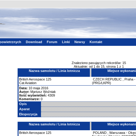
powietrznych
Download
Forum
Linki
Newsy
Kontakt
Znaleziono pasujących rekordów: 15
Aktualnie: od 1 do 15, strona 1 z 1
Nazwa samolotu / Linia lotnicza
Miejsce wykonani
British Aerospace
125
CZECH REPUBLIC
,
Praha 
Cat Aviation
(PRG/LKPR)
Data:
10 maja 2016
Autor:
Mariusz Woźniak
Ilość wyświetleń:
4309
Komentarze:
0
Opis
Aparat
Ekspozycja
Nazwa samolotu / Linia lotnicza
Miejsce wykonani
British Aerospace
125
POLAND
,
Warszawa - Okęci