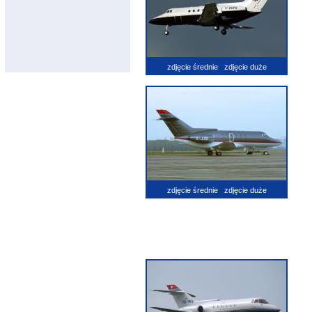
zdjęcie średnie
zdjęcie duże
zdjęcie średnie
zdjęcie duże