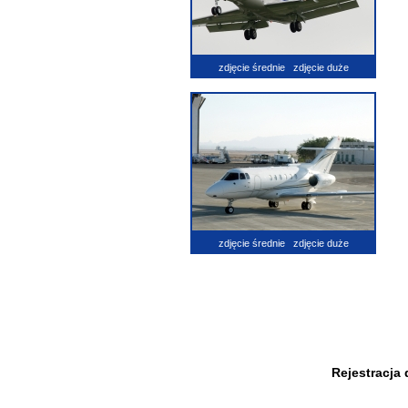
zdjęcie średnie
zdjęcie duże
zdjęcie średnie
zdjęcie duże
Rejestracja