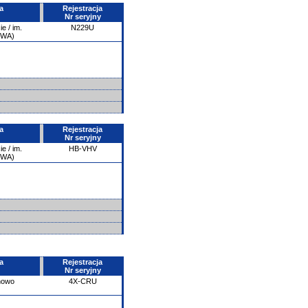
a
Rejestracja
Nr seryjny
e / im.
N229U
PWA)
a
Rejestracja
Nr seryjny
e / im.
HB-VHV
PWA)
a
Rejestracja
Nr seryjny
howo
4X-CRU