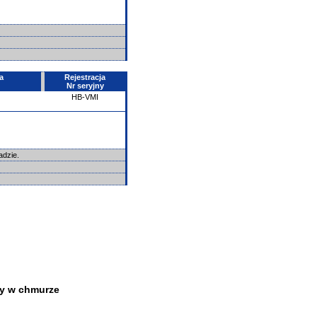
a
Rejestracja
Nr seryjny
HB-VMI
adzie.
y w chmurze