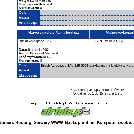
Autor:
Kamil Macniak
Ilość wyświetleń:
4042
Komentarze:
0
Opis
Aparat
Ekspozycja
Nazwa samolotu / Linia lotnicza
Miejsce wykonani
British Aerospace
125
EGYPT
,
w locie (EG)
-
Data:
9 grudnia 2004
Autor:
Krzysztof Marciniak
Ilość wyświetleń:
5502
Komentarze:
0
Opis
British Aerospace BAe-125-800B przyłapany na lotnisku w Hurg
Aparat
Ekspozycja
Znaleziono pasujących rekordów: 15
Aktualnie: od 1 do 15, strona 1 z 1
 domen
,
Hosting
,
Serwery WWW
,
Backup online
,
Komputer osobist