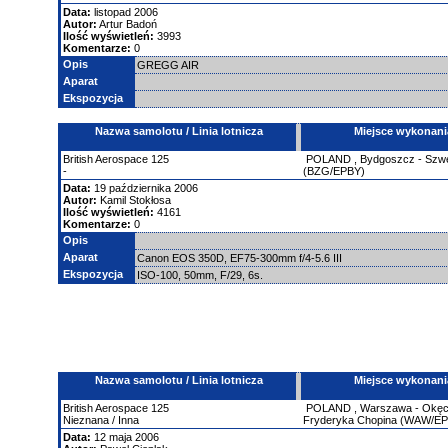
Data:
listopad 2006
Autor:
Artur Badoń
Ilość wyświetleń:
3993
Komentarze:
0
Opis
GREGG AIR
Aparat
Ekspozycja
Nazwa samolotu / Linia lotnicza
Miejsce wykonani
British Aerospace
125
POLAND
,
Bydgoszcz - Szw
-
(BZG/EPBY)
Data:
19 października 2006
Autor:
Kamil Stokłosa
Ilość wyświetleń:
4161
Komentarze:
0
Opis
Aparat
Canon EOS 350D, EF75-300mm f/4-5.6 III
Ekspozycja
ISO-100, 50mm, F/29, 6s.
Nazwa samolotu / Linia lotnicza
Miejsce wykonani
British Aerospace
125
POLAND
,
Warszawa - Okęci
Nieznana / Inna
Fryderyka Chopina (WAW/E
Data:
12 maja 2006