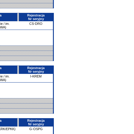
a
Rejestracja
Nr seryjny
e / im.
CS-DRO
PWA)
a
Rejestracja
Nr seryjny
e / im.
I-KREM
PWA)
a
Rejestracja
Nr seryjny
(KRK/EPKK)
G-OSPG