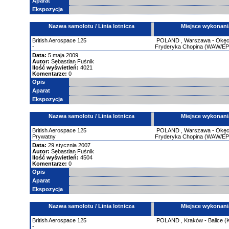
Aparat
Ekspozycja
Nazwa samolotu / Linia lotnicza
Miejsce wykonani
British Aerospace
125
POLAND
,
Warszawa - Okęci
-
Fryderyka Chopina (WAW/E
Data:
5 maja 2009
Autor:
Sebastian Fuśnik
Ilość wyświetleń:
4021
Komentarze:
0
Opis
Aparat
Ekspozycja
Nazwa samolotu / Linia lotnicza
Miejsce wykonani
British Aerospace
125
POLAND
,
Warszawa - Okęci
Prywatny
Fryderyka Chopina (WAW/E
Data:
29 stycznia 2007
Autor:
Sebastian Fuśnik
Ilość wyświetleń:
4504
Komentarze:
0
Opis
Aparat
Ekspozycja
Nazwa samolotu / Linia lotnicza
Miejsce wykonani
British Aerospace
125
POLAND
,
Kraków - Balice 
-