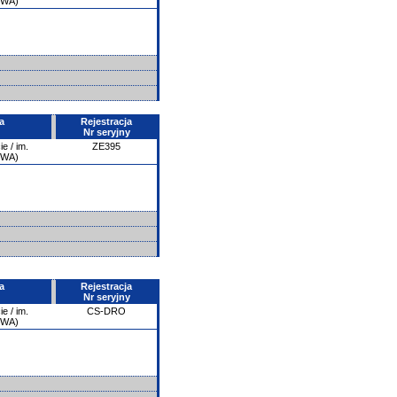
PWA)
a
Rejestracja
Nr seryjny
e / im.
ZE395
PWA)
a
Rejestracja
Nr seryjny
e / im.
CS-DRO
PWA)