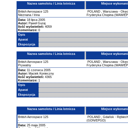
Nazwa samolotu / Linia lotnicza
Miejsce wykonani
British Aerospace
125
POLAND
,
Warszawa - Okęci
Nieznana / Inna
Fryderyka Chopina (WAW/E
Data:
18 lipca 2005
Autor:
Paweł Guraj
Ilość wyświetleń:
4059
Komentarze:
0
Opis
Aparat
Ekspozycja
Nazwa samolotu / Linia lotnicza
Miejsce wykonani
British Aerospace
125
POLAND
,
Warszawa - Okęci
Prywatny
Fryderyka Chopina (WAW/E
Data:
11 czerwca 2005
Autor:
Maciek Konieczny
Ilość wyświetleń:
4365
Komentarze:
1
Opis
Aparat
Ekspozycja
Nazwa samolotu / Linia lotnicza
Miejsce wykonani
British Aerospace
125
POLAND
,
Gdańsk - Rębiec
-
(GDN/EPGD)
Data:
25 maja 2005