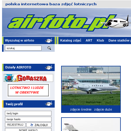
Wyszukaj w airfoto
Katalog zdjęć
ART
Klub
Dane statków 
zdjęcie średnie
zdjęcie duże