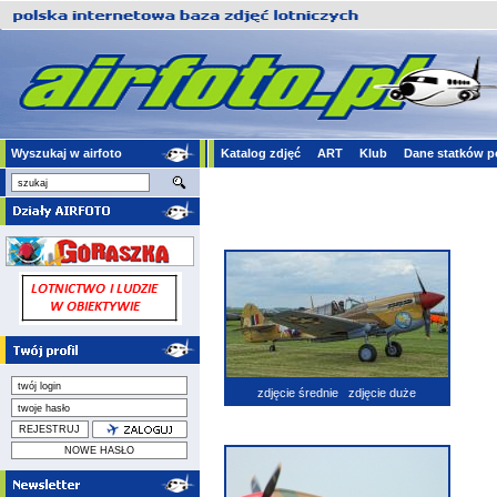
Wyszukaj w airfoto
Katalog zdjęć
ART
Klub
Dane statków p
zdjęcie średnie
zdjęcie duże