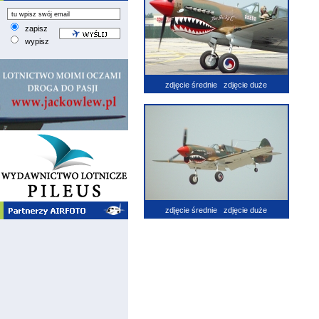
zapisz
wypisz
zdjęcie średnie
zdjęcie duże
zdjęcie średnie
zdjęcie duże