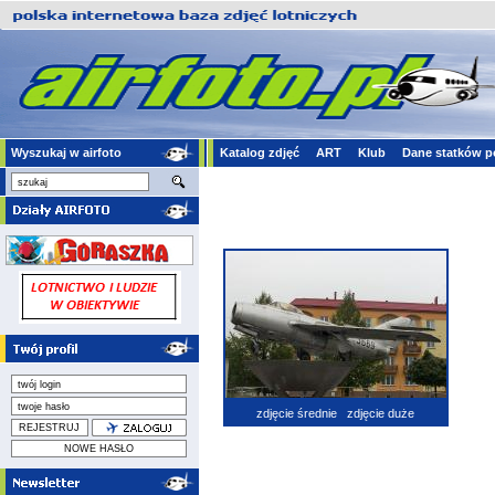
Wyszukaj w airfoto
Katalog zdjęć
ART
Klub
Dane statków p
zdjęcie średnie
zdjęcie duże