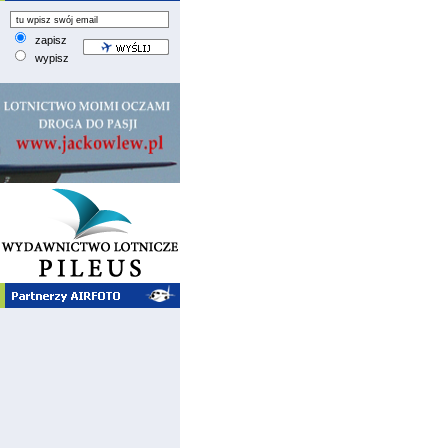
zapisz
wypisz