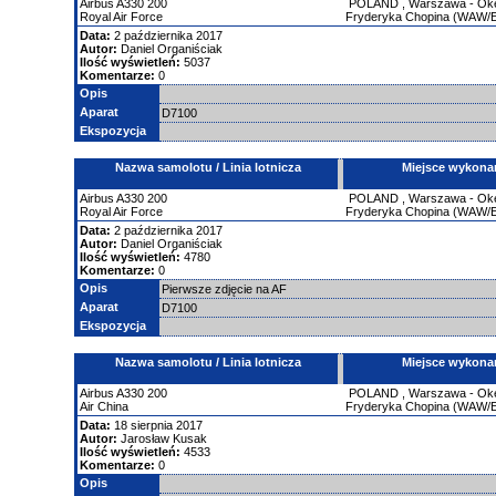
Airbus
A330
200
POLAND
,
Warszawa - Okęc
Royal Air Force
Fryderyka Chopina (WAW
Data:
2 października 2017
Autor:
Daniel Organiściak
Ilość wyświetleń:
5037
Komentarze:
0
Opis
Aparat
D7100
Ekspozycja
Nazwa samolotu / Linia lotnicza
Miejsce wykona
Airbus
A330
200
POLAND
,
Warszawa - Okęc
Royal Air Force
Fryderyka Chopina (WAW
Data:
2 października 2017
Autor:
Daniel Organiściak
Ilość wyświetleń:
4780
Komentarze:
0
Opis
Pierwsze zdjęcie na AF
Aparat
D7100
Ekspozycja
Nazwa samolotu / Linia lotnicza
Miejsce wykona
Airbus
A330
200
POLAND
,
Warszawa - Okęc
Air China
Fryderyka Chopina (WAW
Data:
18 sierpnia 2017
Autor:
Jarosław Kusak
Ilość wyświetleń:
4533
Komentarze:
0
Opis