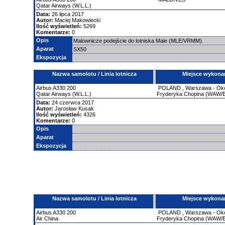
Qatar Airways (W.L.L.)
Data:
26 lipca 2017
Autor:
Maciej Makowiecki
Ilość wyświetleń:
5269
Komentarze:
0
Opis
Malownicze podejście do lotniska Male (MLE/VRMM).
Aparat
SX50
Ekspozycja
Nazwa samolotu / Linia lotnicza
Miejsce wykona
Airbus
A330
200
POLAND
,
Warszawa - Okęc
Qatar Airways (W.L.L.)
Fryderyka Chopina (WAW
Data:
24 czerwca 2017
Autor:
Jarosław Kusak
Ilość wyświetleń:
4326
Komentarze:
0
Opis
Aparat
Ekspozycja
Nazwa samolotu / Linia lotnicza
Miejsce wykona
Airbus
A330
200
POLAND
,
Warszawa - Okęc
Air China
Fryderyka Chopina (WAW