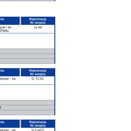
nia
Rejestracja
Nr seryjny
ie / im.
cs-tol
/EPWA)
nia
Rejestracja
Nr seryjny
ester - Int.
G-TCXC
SM
nia
Rejestracja
Nr seryjny
ester - Int.
G-CHTZ