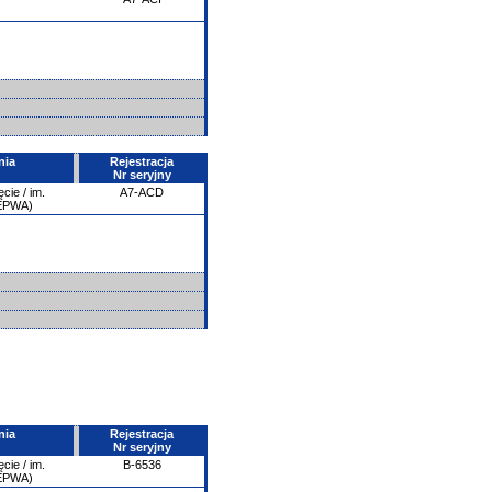
nia
Rejestracja
Nr seryjny
ie / im.
A7-ACD
/EPWA)
nia
Rejestracja
Nr seryjny
ie / im.
B-6536
/EPWA)