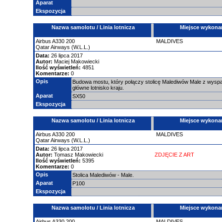
Aparat
Ekspozycja
Nazwa samolotu / Linia lotnicza
Miejsce wykona
Airbus
A330
200
MALDIVES
Qatar Airways (W.L.L.)
Data:
26 lipca 2017
Autor:
Maciej Makowiecki
Ilość wyświetleń:
4851
Komentarze:
0
Opis
Budowa mostu, który połączy stolicę Malediwów Male z wyspą H
główne lotnisko kraju.
Aparat
SX50
Ekspozycja
Nazwa samolotu / Linia lotnicza
Miejsce wykona
Airbus
A330
200
MALDIVES
Qatar Airways (W.L.L.)
Data:
26 lipca 2017
Autor:
Tomasz Makowiecki
ZDJĘCIE Z ART
Ilość wyświetleń:
5395
Komentarze:
0
Opis
Stolica Malediwów - Male.
Aparat
P100
Ekspozycja
Nazwa samolotu / Linia lotnicza
Miejsce wykona
Airbus
A330
200
MALDIVES