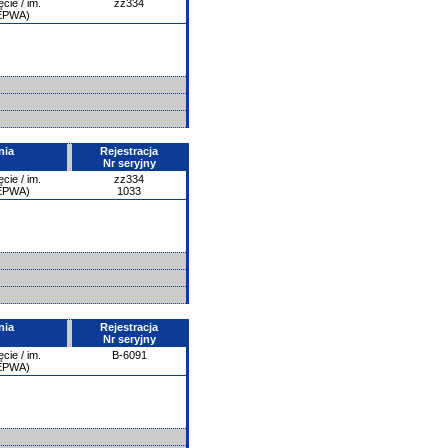
ie / im.
zz334
/EPWA)
nia
Rejestracja
Nr seryjny
ie / im.
zz334
/EPWA)
1033
nia
Rejestracja
Nr seryjny
ie / im.
B-6091
/EPWA)