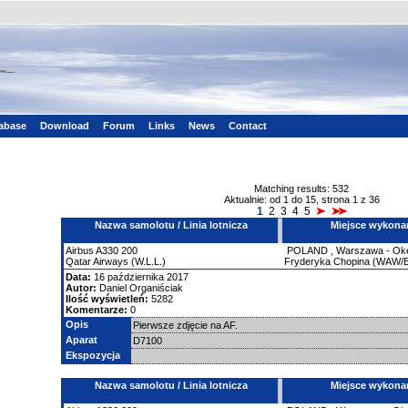
tabase
Download
Forum
Links
News
Contact
Matching results: 532
Aktualnie: od 1 do 15, strona 1 z 36
1
2
3
4
5
Nazwa samolotu / Linia lotnicza
Miejsce wykona
Airbus
A330
200
POLAND
,
Warszawa - Okęc
Qatar Airways (W.L.L.)
Fryderyka Chopina (WAW
Data:
16 października 2017
Autor:
Daniel Organiściak
Ilość wyświetleń:
5282
Komentarze:
0
Opis
Pierwsze zdjęcie na AF.
Aparat
D7100
Ekspozycja
Nazwa samolotu / Linia lotnicza
Miejsce wykona