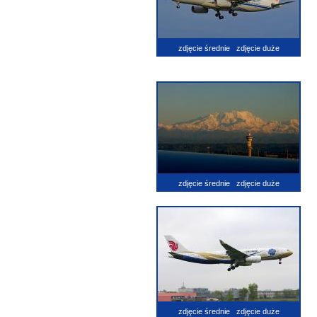
zdjęcie średnie
zdjęcie duże
zdjęcie średnie
zdjęcie duże
zdjęcie średnie
zdjęcie duże