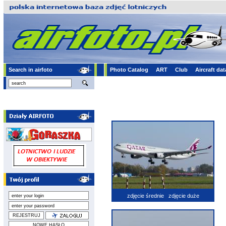
Search in airfoto
Photo Catalog
ART
Club
Aircraft da
zdjęcie średnie
zdjęcie duże