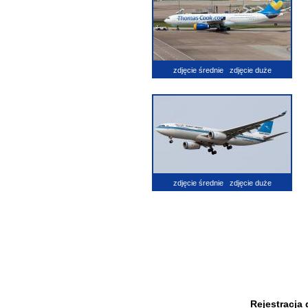
zdjęcie średnie
zdjęcie duże
zdjęcie średnie
zdjęcie duże
Rejestracja