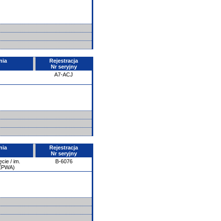
nia
Rejestracja
Nr seryjny
A7-ACJ
nia
Rejestracja
Nr seryjny
ie / im.
B-6076
/EPWA)