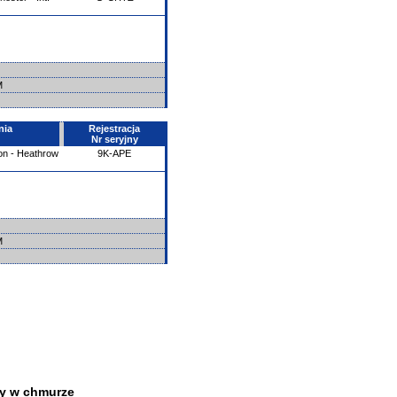
SM
nia
Rejestracja
Nr seryjny
on - Heathrow
9K-APE
SM
y w chmurze