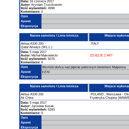
Data:
16 czerwca 2017
Autor:
Krystian Truszkowski
Ilość wyświetleń:
4998
Komentarze:
0
Opis
Aparat
Ekspozycja
Nazwa samolotu / Linia lotnicza
Miejsce wykona
Airbus
A330
200
ITALY
Qatar Airways (W.L.L.)
Data:
5 maja 2017
Autor:
Michał Makowiecki
ZDJĘCIE Z ART
Ilość wyświetleń:
5075
Komentarze:
0
Opis
Wschód słońca nad pięknie położonym lotniskiem Malpensa.
Aparat
FZ70
Ekspozycja
Nazwa samolotu / Linia lotnicza
Miejsce wykona
Airbus
A330
200
POLAND
,
Warszawa - Okęc
Air China
Fryderyka Chopina (WAW
Data:
5 maja 2017
Autor:
Jarosław Kusak
Ilość wyświetleń:
5283
Komentarze:
0
Opis
Aparat
Ekspozycja