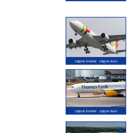
zdjęcie średnie
zdjęcie duże
zdjęcie średnie
zdjęcie duże