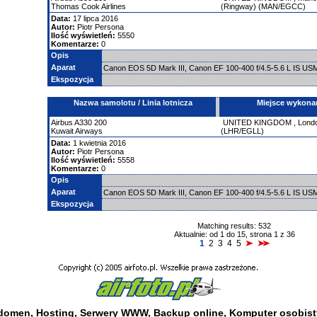
Thomas Cook Airlines
(Ringway) (MAN/EGCC)
Data:
17 lipca 2016
Autor:
Piotr Persona
Ilość wyświetleń:
5550
Komentarze:
0
Opis
Aparat
Canon EOS 5D Mark III, Canon EF 100-400 f/4.5-5.6 L IS U
Ekspozycja
Nazwa samolotu / Linia lotnicza
Miejsce wykona
Airbus
A330
200
UNITED KINGDOM
,
Lond
Kuwait Airways
(LHR/EGLL)
Data:
1 kwietnia 2016
Autor:
Piotr Persona
Ilość wyświetleń:
5558
Komentarze:
0
Opis
Aparat
Canon EOS 5D Mark III, Canon EF 100-400 f/4.5-5.6 L IS U
Ekspozycja
Matching results: 532
Aktualnie: od 1 do 15, strona 1 z 36
1
2
3
4
5
 domen
,
Hosting
,
Serwery WWW
,
Backup online
,
Komputer osobist