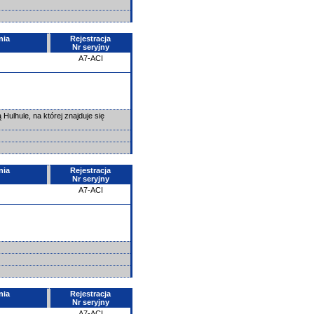
nia
Rejestracja
Nr seryjny
A7-ACI
ulhule, na której znajduje się
nia
Rejestracja
Nr seryjny
A7-ACI
nia
Rejestracja
Nr seryjny
A7-ACI