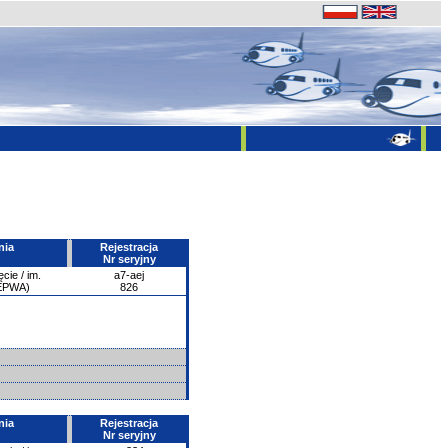
nia
Rejestracja
Nr seryjny
ie / im.
a7-aej
/EPWA)
826
nia
Rejestracja
Nr seryjny