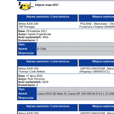
Zdjęcie maja 2017
Nazwa samolotu / Linia lotnicza
Miejsce wykona
Airbus
A330
200
POLAND
,
Warszawa - Okęc
TAP Portugal
Fryderyka Chopina (WAW
Data:
29 kwietnia 2017
Autor:
Daniel Organiściak
Ilość wyświetleń:
4064
Komentarze:
0
Opis
Aparat
D 7100
Ekspozycja
Nazwa samolotu / Linia lotnicza
Miejsce wykona
Airbus
A330
200
UNITED KINGDOM
,
Manch
Thomas Cook Airlines
(Ringway) (MAN/EGCC)
Data:
17 lipca 2016
Autor:
Piotr Persona
Ilość wyświetleń:
5629
Komentarze:
0
Opis
Aparat
Canon EOS 5D Mark III, Canon EF 100-400 f/4.5-5.6 L IS U
Ekspozycja
Nazwa samolotu / Linia lotnicza
Miejsce wykona
Airbus
A330
200
UNITED KINGDOM
,
Manch