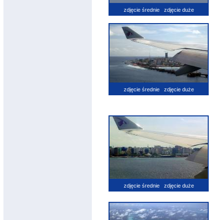
zdjęcie średnie
zdjęcie duże
zdjęcie średnie
zdjęcie duże
zdjęcie średnie
zdjęcie duże