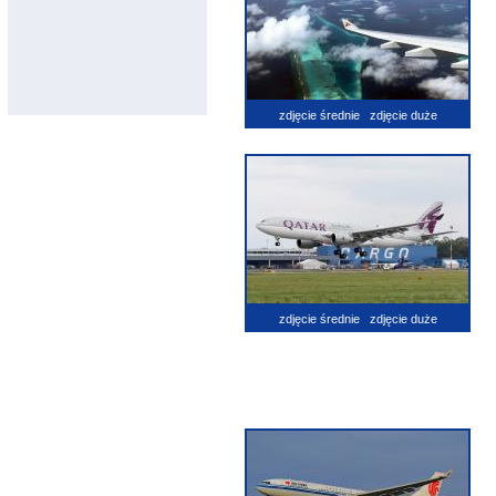
zdjęcie średnie
zdjęcie duże
zdjęcie średnie
zdjęcie duże