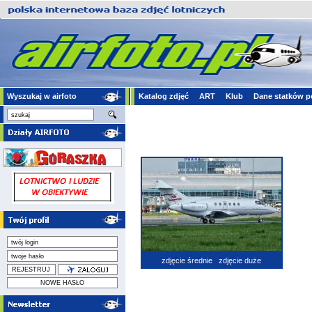
Wyszukaj w airfoto
Katalog zdjęć
ART
Klub
Dane statków p
zdjęcie średnie
zdjęcie duże