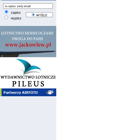
zapisz
wypisz