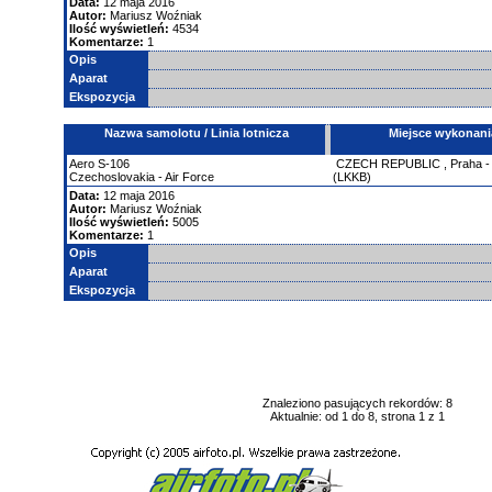
Data:
12 maja 2016
Autor:
Mariusz Woźniak
Ilość wyświetleń:
4534
Komentarze:
1
Opis
Aparat
Ekspozycja
Nazwa samolotu / Linia lotnicza
Miejsce wykonani
Aero
S-106
CZECH REPUBLIC
,
Praha -
Czechoslovakia - Air Force
(LKKB)
Data:
12 maja 2016
Autor:
Mariusz Woźniak
Ilość wyświetleń:
5005
Komentarze:
1
Opis
Aparat
Ekspozycja
Znaleziono pasujących rekordów: 8
Aktualnie: od 1 do 8, strona 1 z 1