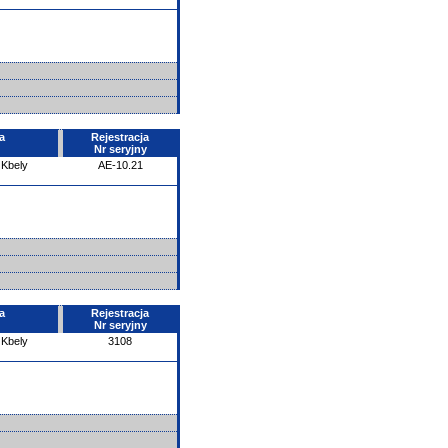
a
Rejestracja
Nr seryjny
 Kbely
AE-10.21
a
Rejestracja
Nr seryjny
 Kbely
3108