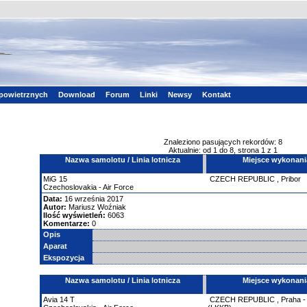
powietrznych
Download
Forum
Linki
Newsy
Kontakt
Znaleziono pasujących rekordów: 8
Aktualnie: od 1 do 8, strona 1 z 1
Nazwa samolotu / Linia lotnicza
Miejsce wykonani
MiG
15
CZECH REPUBLIC
,
Pribor
Czechoslovakia - Air Force
Data:
16 września 2017
Autor:
Mariusz Woźniak
Ilość wyświetleń:
6063
Komentarze:
0
Opis
Aparat
Ekspozycja
Nazwa samolotu / Linia lotnicza
Miejsce wykonani
Avia
14
T
CZECH REPUBLIC
,
Praha -