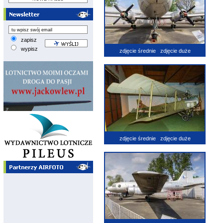
zapisz
wypisz
zdjęcie średnie
zdjęcie duże
zdjęcie średnie
zdjęcie duże