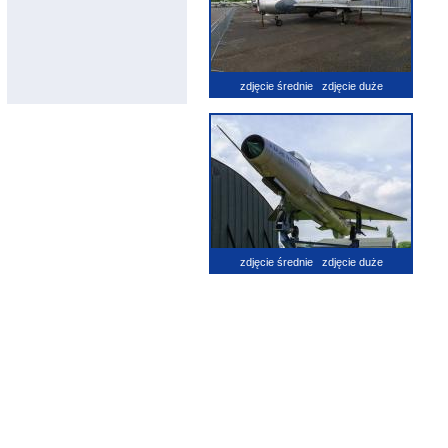
zdjęcie średnie
zdjęcie duże
zdjęcie średnie
zdjęcie duże