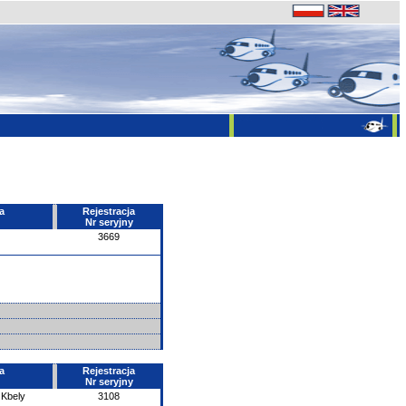
a
Rejestracja
Nr seryjny
3669
a
Rejestracja
Nr seryjny
 Kbely
3108