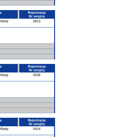
a
Rejestracja
Nr seryjny
 Kbely
0813
a
Rejestracja
Nr seryjny
 Kbely
0538
a
Rejestracja
Nr seryjny
 Kbely
0414