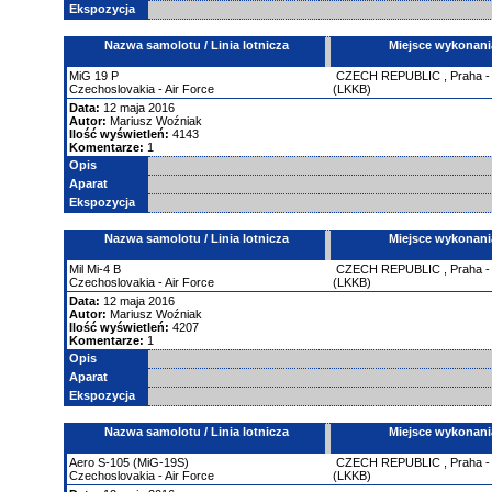
Ekspozycja
Nazwa samolotu / Linia lotnicza
Miejsce wykonani
MiG
19
P
CZECH REPUBLIC
,
Praha -
Czechoslovakia - Air Force
(LKKB)
Data:
12 maja 2016
Autor:
Mariusz Woźniak
Ilość wyświetleń:
4143
Komentarze:
1
Opis
Aparat
Ekspozycja
Nazwa samolotu / Linia lotnicza
Miejsce wykonani
Mil
Mi-4
B
CZECH REPUBLIC
,
Praha -
Czechoslovakia - Air Force
(LKKB)
Data:
12 maja 2016
Autor:
Mariusz Woźniak
Ilość wyświetleń:
4207
Komentarze:
1
Opis
Aparat
Ekspozycja
Nazwa samolotu / Linia lotnicza
Miejsce wykonani
Aero
S-105 (MiG-19S)
CZECH REPUBLIC
,
Praha -
Czechoslovakia - Air Force
(LKKB)