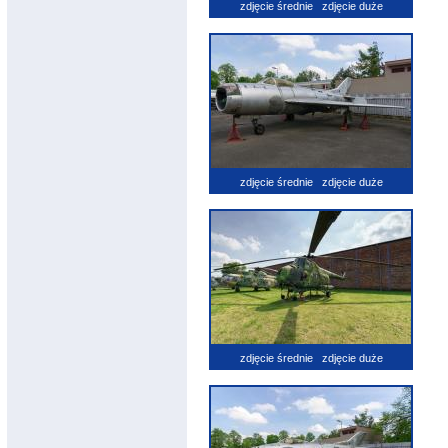
zdjęcie średnie
zdjęcie duże
zdjęcie średnie
zdjęcie duże
zdjęcie średnie
zdjęcie duże