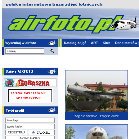
Wyszukaj w airfoto
Katalog zdjęć
ART
Klub
Dane statków 
zdjęcie średnie
zdjęcie duże