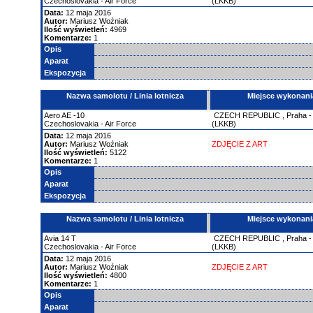
Czechoslovakia - Air Force
(LKKB)
Data:
12 maja 2016
Autor:
Mariusz Woźniak
Ilość wyświetleń:
4969
Komentarze:
1
Opis
Aparat
Ekspozycja
Nazwa samolotu / Linia lotnicza
Miejsce wykonani
Aero
AE -10
CZECH REPUBLIC
,
Praha -
Czechoslovakia - Air Force
(LKKB)
Data:
12 maja 2016
Autor:
Mariusz Woźniak
ZDJĘCIE Z ART
Ilość wyświetleń:
5122
Komentarze:
1
Opis
Aparat
Ekspozycja
Nazwa samolotu / Linia lotnicza
Miejsce wykonani
Avia
14
T
CZECH REPUBLIC
,
Praha -
Czechoslovakia - Air Force
(LKKB)
Data:
12 maja 2016
Autor:
Mariusz Woźniak
ZDJĘCIE Z ART
Ilość wyświetleń:
4800
Komentarze:
1
Opis
Aparat