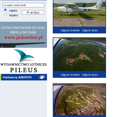
zapisz
wypisz
zdjęcie średnie
zdjęcie duże
zdjęcie średnie
zdjęcie duże