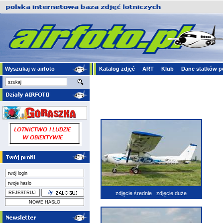
Wyszukaj w airfoto
Katalog zdjęć
ART
Klub
Dane statków p
zdjęcie średnie
zdjęcie duże