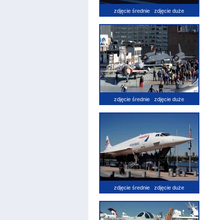
zdjęcie średnie
zdjęcie duże
zdjęcie średnie
zdjęcie duże
zdjęcie średnie
zdjęcie duże