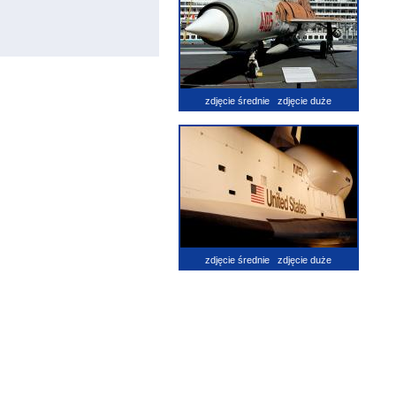
zdjęcie średnie
zdjęcie duże
zdjęcie średnie
zdjęcie duże