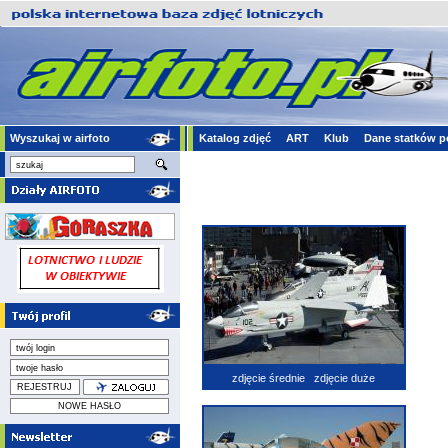
Wyszukaj w airfoto
Katalog zdjęć
ART
Klub
Dane statków p
zdjęcie średnie
zdjęcie duże