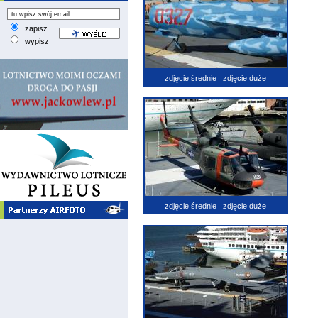
zapisz
wypisz
zdjęcie średnie
zdjęcie duże
zdjęcie średnie
zdjęcie duże